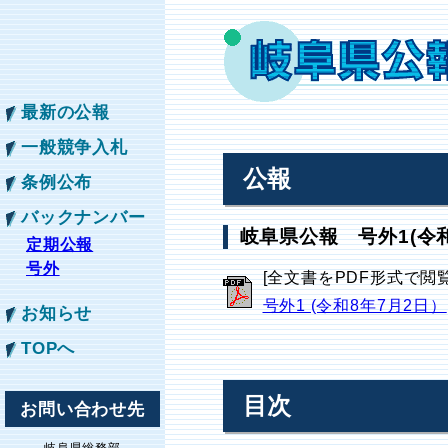
最新の公報
一般競争入札
公報
条例公布
バックナンバー
岐阜県公報 号外1(令和
定期公報
号外
[全文書をPDF形式で閲
号外1 (令和8年7月2日）
お知らせ
TOPへ
目次
お問い合わせ先