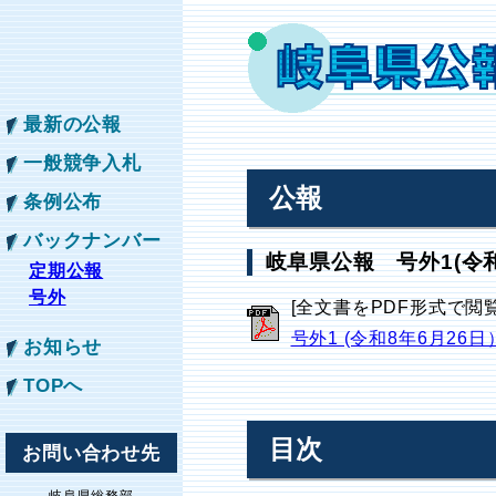
最新の公報
一般競争入札
公報
条例公布
バックナンバー
岐阜県公報 号外1(令和
定期公報
号外
[全文書をPDF形式で閲
号外1 (令和8年6月26日
お知らせ
TOPへ
目次
お問い合わせ先