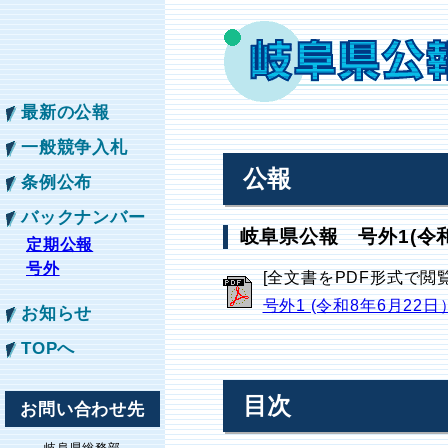
最新の公報
一般競争入札
公報
条例公布
バックナンバー
岐阜県公報 号外1(令和
定期公報
号外
[全文書をPDF形式で閲
号外1 (令和8年6月22日
お知らせ
TOPへ
目次
お問い合わせ先