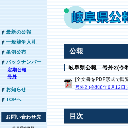
最新の公報
一般競争入札
公報
条例公布
バックナンバー
岐阜県公報 号外2(令和
定期公報
号外
[全文書をPDF形式で閲
号外2 (令和8年6月12日
お知らせ
TOPへ
目次
お問い合わせ先