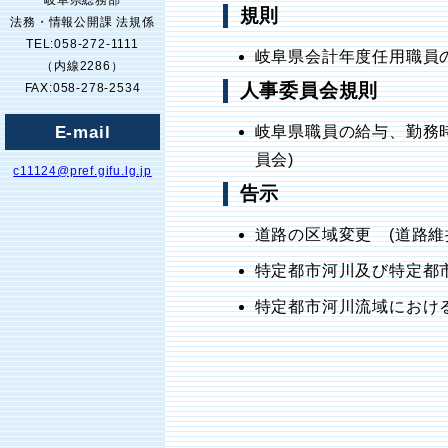
岐阜県総務部
規則
法務・情報公開課 法規係
TEL:058-272-1111
岐阜県会計年度任用職員
（内線2286）
人事委員会規則
FAX:058-278-2534
E-mail
岐阜県職員の給与、勤務
員会)
c11124@pref.gifu.lg.jp
告示
道路の区域変更 (道路維
特定都市河川及び特定都市
特定都市河川流域における