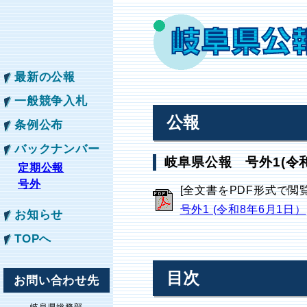
最新の公報
一般競争入札
公報
条例公布
バックナンバー
岐阜県公報 号外1(令和
定期公報
号外
[全文書をPDF形式で閲
号外1 (令和8年6月1日）
お知らせ
TOPへ
目次
お問い合わせ先