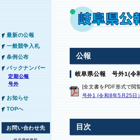
最新の公報
一般競争入札
公報
条例公布
バックナンバー
岐阜県公報 号外1(令和
定期公報
号外
[全文書をPDF形式で閲
号外1 (令和8年5月25日
お知らせ
TOPへ
目次
お問い合わせ先