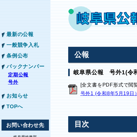
最新の公報
一般競争入札
公報
条例公布
バックナンバー
岐阜県公報 号外1(令和
定期公報
号外
[全文書をPDF形式で閲
号外1 (令和8年5月19日
お知らせ
TOPへ
目次
お問い合わせ先