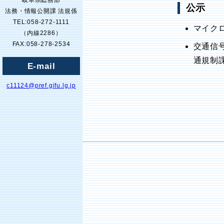
岐阜県総務部
公示
法務・情報公開課 法規係
TEL:058-272-1111
マイク
（内線2286）
FAX:058-278-2534
交通信
通規制課
E-mail
c11124@pref.gifu.lg.jp