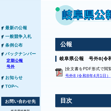
最新の公報
一般競争入札
公報
条例公布
バックナンバー
岐阜県公報 号外8(令和
定期公報
号外
[全文書をPDF形式で閲
号外8 (令和8年4月1日）
お知らせ
TOPへ
目次
お問い合わせ先