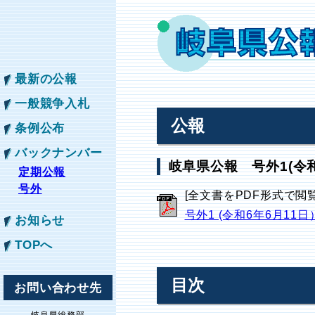
最新の公報
一般競争入札
公報
条例公布
バックナンバー
岐阜県公報 号外1(令和
定期公報
号外
[全文書をPDF形式で閲
号外1 (令和6年6月11日
お知らせ
TOPへ
目次
お問い合わせ先