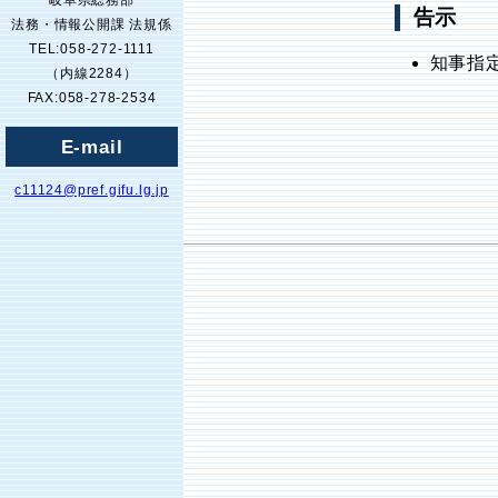
岐阜県総務部
告示
法務・情報公開課 法規係
TEL:058-272-1111
知事指
（内線2284）
FAX:058-278-2534
E-mail
c11124@pref.gifu.lg.jp