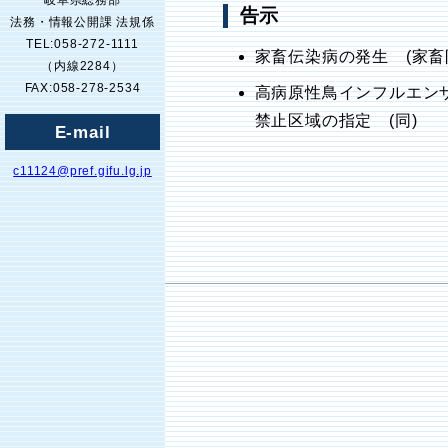
岐阜県総務部
告示
法務・情報公開課 法規係
TEL:058-272-1111
家畜伝染病の発生 (家畜
（内線2284）
FAX:058-278-2534
高病原性鳥インフルエン
禁止区域の指定 (同)
E-mail
c11124@pref.gifu.lg.jp