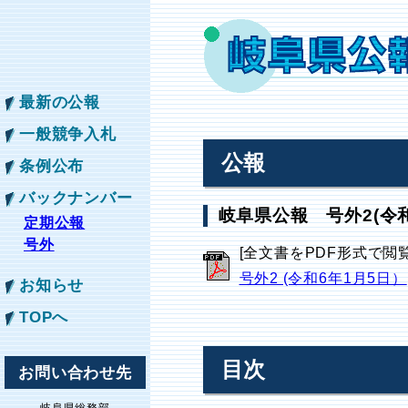
最新の公報
一般競争入札
公報
条例公布
バックナンバー
岐阜県公報 号外2(令和
定期公報
号外
[全文書をPDF形式で閲
号外2 (令和6年1月5日）
お知らせ
TOPへ
目次
お問い合わせ先