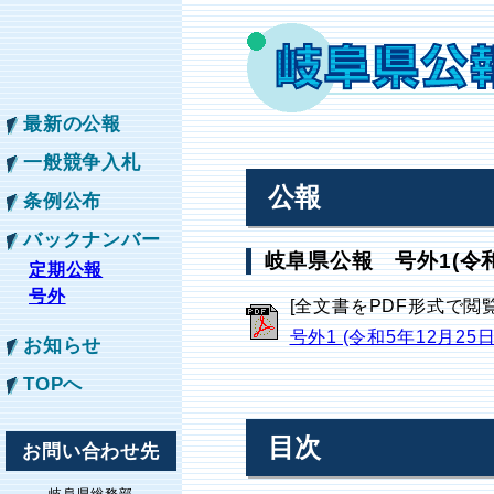
最新の公報
一般競争入札
公報
条例公布
バックナンバー
岐阜県公報 号外1(令和
定期公報
号外
[全文書をPDF形式で閲
号外1 (令和5年12月25
お知らせ
TOPへ
目次
お問い合わせ先