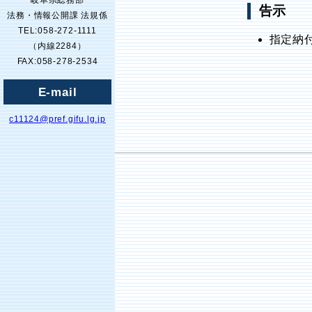
岐阜県総務部
告示
法務・情報公開課 法規係
TEL:058-272-1111
指定納
（内線2284）
FAX:058-278-2534
E-mail
c11124@pref.gifu.lg.jp