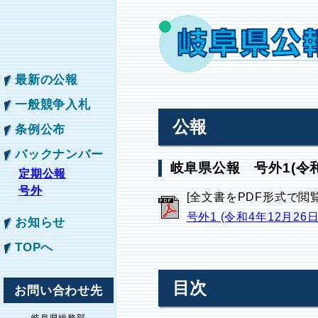
最新の公報
一般競争入札
公報
条例公布
バックナンバー
岐阜県公報 号外1(令和
定期公報
号外
[全文書をPDF形式で閲
号外1 (令和4年12月26
お知らせ
TOPへ
目次
お問い合わせ先