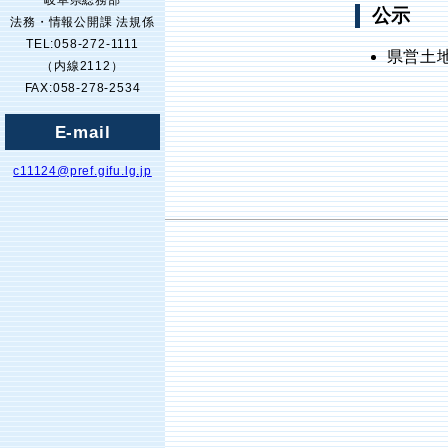
岐阜県総務部
公示
法務・情報公開課 法規係
TEL:058-272-1111
県営土
（内線2112）
FAX:058-278-2534
E-mail
c11124@pref.gifu.lg.jp