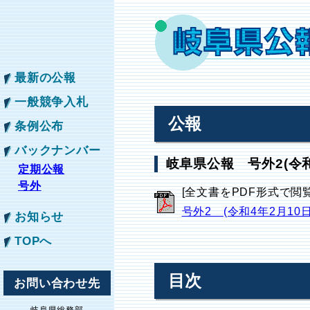
最新の公報
一般競争入札
公報
条例公布
バックナンバー
岐阜県公報 号外2(令和
定期公報
号外
[全文書をPDF形式で閲
号外2 (令和4年2月10
お知らせ
TOPへ
目次
お問い合わせ先