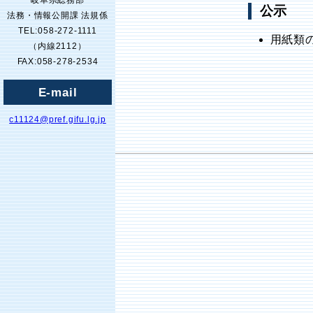
岐阜県総務部
公示
法務・情報公開課 法規係
TEL:058-272-1111
用紙類
（内線2112）
FAX:058-278-2534
E-mail
c11124@pref.gifu.lg.jp