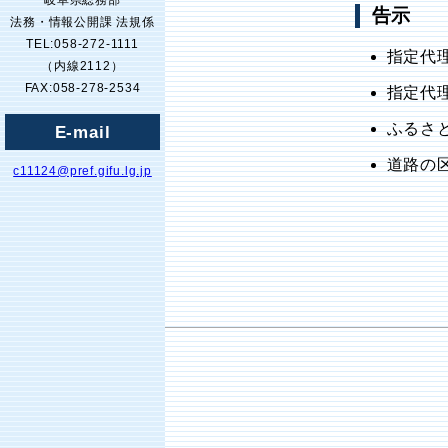
岐阜県総務部
告示
法務・情報公開課 法規係
TEL:058-272-1111
指定代
（内線2112）
FAX:058-278-2534
指定代
ふるさ
E-mail
道路の区
c11124@pref.gifu.lg.jp