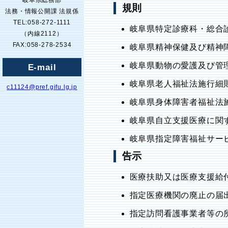
岐阜県総務部
規則
法務・情報公開課 法規係
TEL:058-272-1111
岐阜県特定診療科・総合
（内線2112）
FAX:058-278-2534
岐阜県精神保健及び精神
岐阜県動物の愛護及び管
E-mail
岐阜県老人福祉法施行細則
c11124@pref.gifu.lg.jp
岐阜県身体障害者福祉法
岐阜県自立支援医療に関す
岐阜県指定障害福祉サー
告示
医療扶助又は医療支援給
指定医療機関の廃止の届出
指定訪問看護事業者等の所