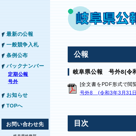
最新の公報
一般競争入札
公報
条例公布
バックナンバー
岐阜県公報 号外8(令和
定期公報
号外
[全文書をPDF形式で閲
号外8 (令和3年3月31
お知らせ
TOPへ
目次
お問い合わせ先