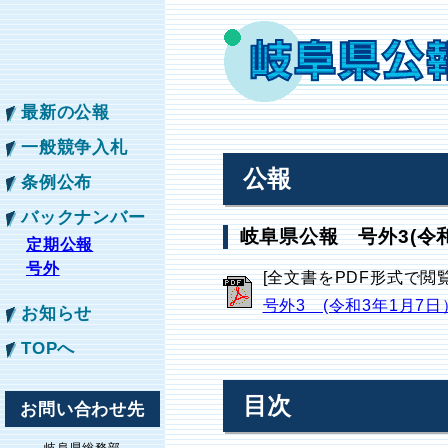
最新の公報
一般競争入札
公報
条例公布
バックナンバー
岐阜県公報 号外3(令和
定期公報
号外
[全文書をPDF形式で閲
号外3 (令和3年1月7日
お知らせ
TOPへ
目次
お問い合わせ先