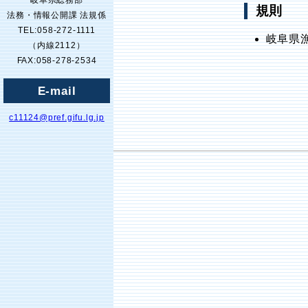
岐阜県総務部
規則
法務・情報公開課 法規係
TEL:058-272-1111
岐阜県
（内線2112）
FAX:058-278-2534
E-mail
c11124@pref.gifu.lg.jp