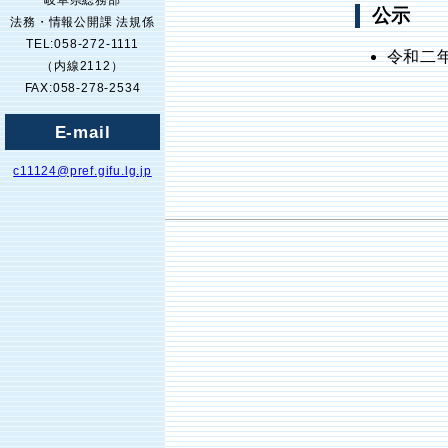
岐阜県総務部
公示
法務・情報公開課 法規係
TEL:058-272-1111
令和二
（内線2112）
FAX:058-278-2534
E-mail
c11124@pref.gifu.lg.jp