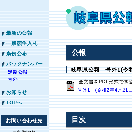
最新の公報
一般競争入札
公報
条例公布
バックナンバー
岐阜県公報 号外1(令和
定期公報
号外
[全文書をPDF形式で閲
号外1 (令和2年4月21
お知らせ
TOPへ
目次
お問い合わせ先