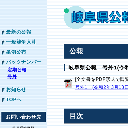
最新の公報
一般競争入札
公報
条例公布
バックナンバー
岐阜県公報 号外1(令和
定期公報
号外
[全文書をPDF形式で閲
号外1 (令和2年3月18
お知らせ
TOPへ
目次
お問い合わせ先