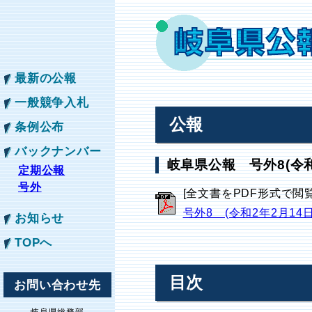
最新の公報
一般競争入札
公報
条例公布
バックナンバー
岐阜県公報 号外8(令和
定期公報
号外
[全文書をPDF形式で閲
号外8 (令和2年2月14
お知らせ
TOPへ
目次
お問い合わせ先