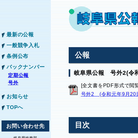
最新の公報
一般競争入札
公報
条例公布
バックナンバー
岐阜県公報 号外2(令和
定期公報
号外
[全文書をPDF形式で閲
号外2 (令和元年9月20
お知らせ
TOPへ
目次
お問い合わせ先