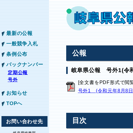
最新の公報
一般競争入札
公報
条例公布
バックナンバー
岐阜県公報 号外1(令和
定期公報
号外
[全文書をPDF形式で閲
号外1 (令和元年8月8
お知らせ
TOPへ
目次
お問い合わせ先