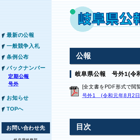
最新の公報
一般競争入札
公報
条例公布
バックナンバー
岐阜県公報 号外1(令和
定期公報
号外
[全文書をPDF形式で閲
号外1 (令和元年8月2
お知らせ
TOPへ
目次
お問い合わせ先