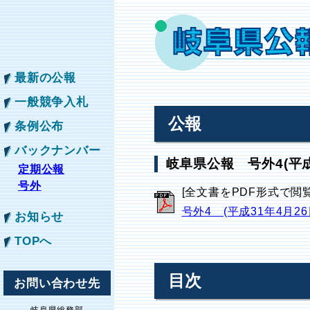
最新の公報
一般競争入札
公報
条例公布
バックナンバー
岐阜県公報 号外4(平成
定期公報
号外
[全文書をPDF形式で閲
号外4 (平成31年4月2
お知らせ
TOPへ
目次
お問い合わせ先