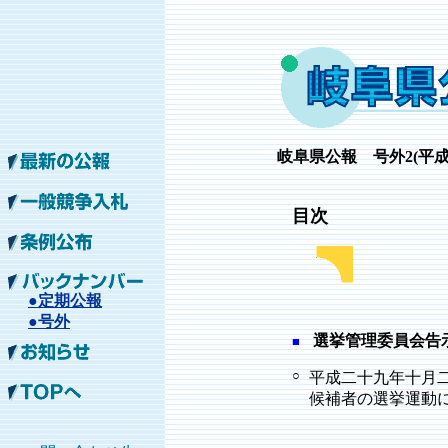
岐阜
県公報 号外2
(平成
目次
●定期公報
●号外
選挙管理委員会告
■
○
平成二十九年十月
候補者の選挙運動に