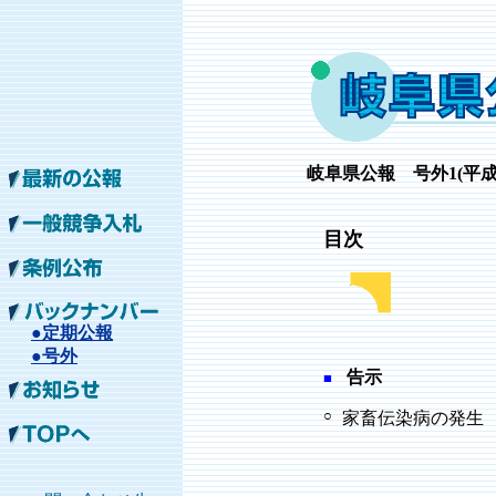
岐阜
県公報 号外1
(平成
目次
●定期公報
●号外
告示
■
○
家畜伝染病の発生 