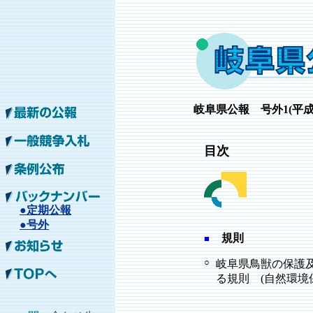
岐阜
県公報 号外1
(平成
目次
●定期公報
●号外
規則
■
○
岐阜県鳥獣の保護
る規則 (自然環境