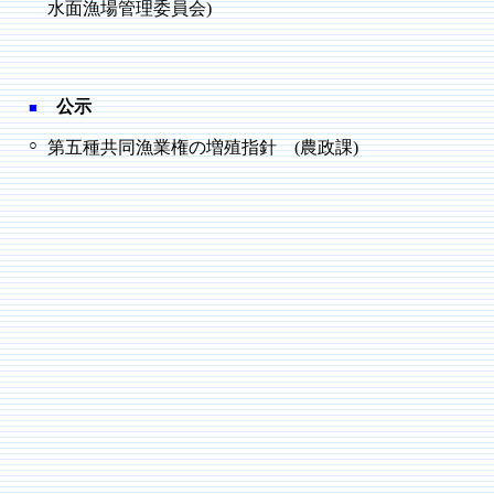
水面漁場管理委員会)
公示
■
○
第五種共同漁業権の増殖指針 (農政課)