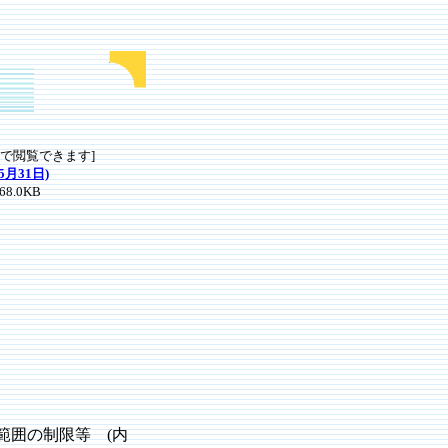
式で閲覧できます]
5月31日)
8.0K
B
範囲の制限等 (内