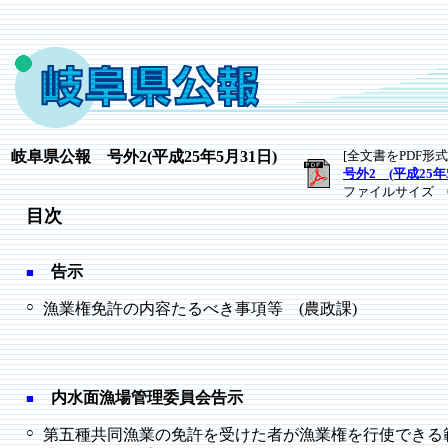
岐阜
県公報 号外2
(平成25年5
月31日)
[全文書をPDF形
号外2 (平成25年
ファイルサイズ 6
目次
告示
■
○
漁業権免許の内容たるべき事項等 (農政課)
内水面漁場管理委員会告示
■
○
第五種共同漁業の免許を受けた者が漁業権を行使できる