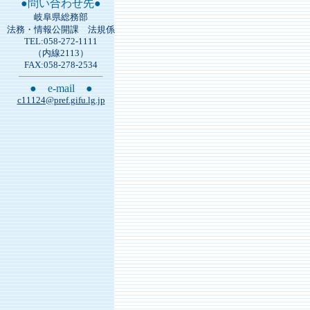
●問い合わせ先●
岐阜県総務部
法務・情報公開課 法規係
TEL:058-272-1111
（内線2113）
FAX:058-278-2534
● e-mail ●
c11124@pref.gifu.lg.jp