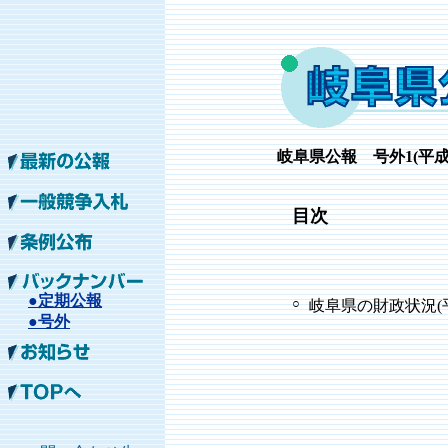
岐阜
県公報 号外1
(平成
目次
●定期公報
○
岐阜県の財政状況(
●号外