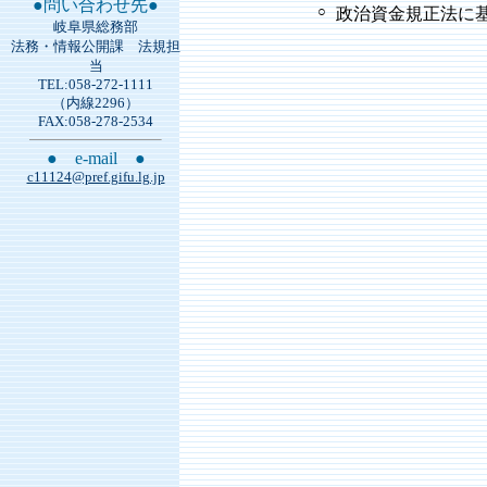
●問い合わせ先●
○
政治資金規正法に基
岐阜県総務部
法務・情報公開課 法規担
当
TEL:058-272-1111
（内線2296）
FAX:058-278-2534
● e-mail ●
c11124@pref.gifu.lg.jp