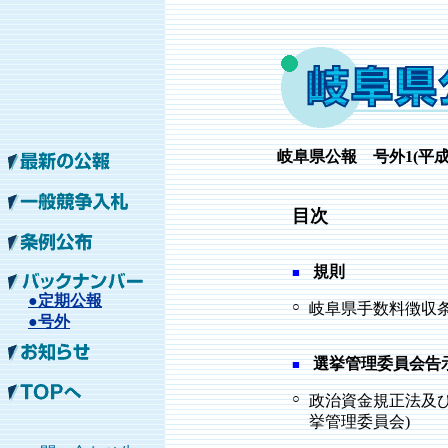
岐阜
県公報 号外1
(平成
目次
規則
■
●定期公報
○
岐阜県手数料徴収条
●号外
選挙管理委員会告
■
○
政治資金規正法及
挙管理委員会)