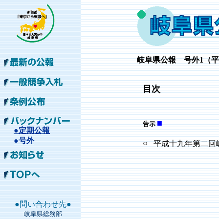
岐阜県公報 号外1（平成
目次
■
告示
●定期公報
●号外
○
平成十九年第二回
●問い合わせ先●
岐阜県総務部